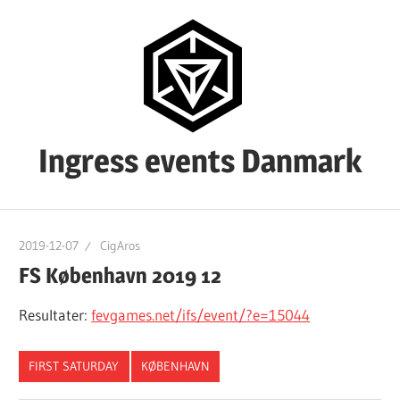
Skip
to
content
Ingress events Danmark
Ingress
events
2019-12-07
CigAros
Danmark
FS København 2019 12
Resultater:
fevgames.net/ifs/event/?e=15044
FIRST SATURDAY
KØBENHAVN