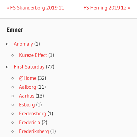
#INGRESSFS
Post
Previous
Next
FS Skanderborg 2019 11
FS Herning 2019 12
Post:
Post:
navigation
Emner
Anomaly
(1)
Kureze Effect
(1)
First Saturday
(77)
@Home
(32)
Aalborg
(11)
Aarhus
(13)
Esbjerg
(1)
Fredensborg
(1)
Fredericia
(2)
Frederiksberg
(1)