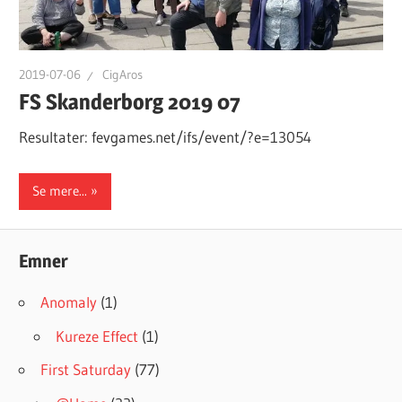
2019-07-06
CigAros
FS Skanderborg 2019 07
Resultater: fevgames.net/ifs/event/?e=13054
Se mere...
Emner
Anomaly
(1)
Kureze Effect
(1)
First Saturday
(77)