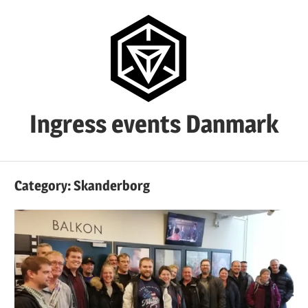
Skip
to
content
Ingress events Danmark
Ingress
events
Category:
Skanderborg
Danmark