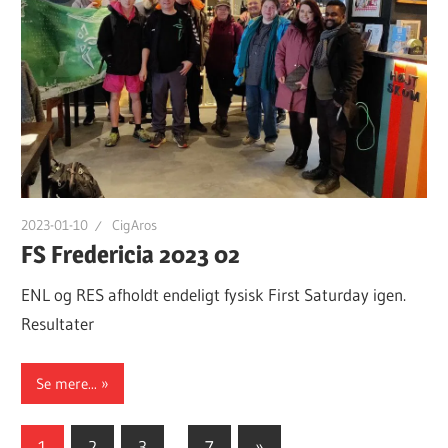
2023-01-10
CigAros
FS Fredericia 2023 02
ENL og RES afholdt endeligt fysisk First Saturday igen.
Resultater
Se mere...
Posts
Next
1
2
3
…
7
»