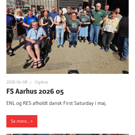
2026-04-08
CigAros
FS Aarhus 2026 05
ENL og RES afholdt dansk First Saturday i maj.
Se mere...