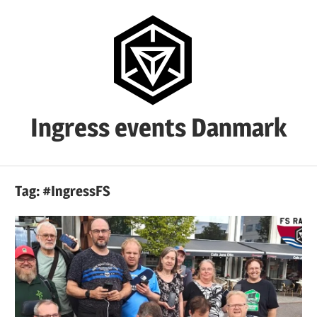
Skip
to
content
Ingress events Danmark
Ingress
events
Tag:
#IngressFS
Danmark