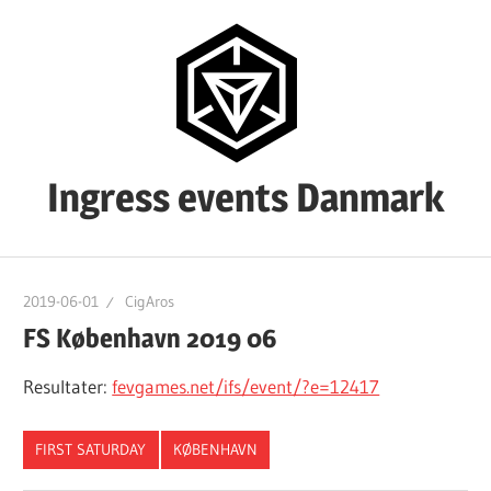
Skip
to
content
Ingress events Danmark
Ingress
events
2019-06-01
CigAros
Danmark
FS København 2019 06
Resultater:
fevgames.net/ifs/event/?e=12417
FIRST SATURDAY
KØBENHAVN