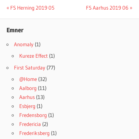
#INGRESSFS
Post
Previous
Next
FS Herning 2019 05
FS Aarhus 2019 06
Post:
Post:
navigation
Emner
Anomaly
(1)
Kureze Effect
(1)
First Saturday
(77)
@Home
(32)
Aalborg
(11)
Aarhus
(13)
Esbjerg
(1)
Fredensborg
(1)
Fredericia
(2)
Frederiksberg
(1)